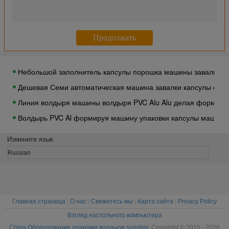
Фармацевтическое оборудование упаковки волдыря Alu упак
Деформирования в холодном состоянии машины упаковки вол
Жидкостная автоматическая машина упаковки волдыря для 
Тропический многофункциональный сертификат CE машины у
Небольшой заполнитель капсулы порошка машины завалки м
Дешевая Семи автоматическая машина завалки капсулы с к
Линия волдыря машины волдыря PVC Alu Alu делая формиров
Волдырь PVC Al формируя машину упаковки капсулы машины
Автоматизация производственной линии коробки машины упа
Измените язык
Машина упаковки волдыря таблетки Alu Alu и Cartoning прои
Russian
Линия фармацевтической упаковки производственная линия у
Электронная алюминиевая пластичная автоматическая маши
Главная страница
|
О нас
|
Свяжитесь мы
|
Карта сайта
|
Privacy Policy
Взгляд настольного компьютера
China Оборудование упаковки волдыря supplier.
Copyright © 2015 - 2026