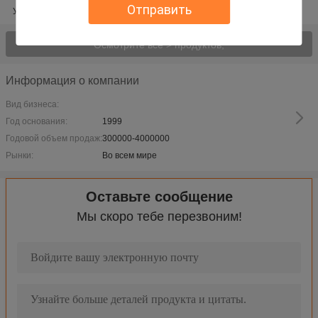
Отправить
Упаковочные материалы волдыря
Осмотрите все > продуктов;
Информация о компании
Вид бизнеса:
Год основания:
1999
Годовой объем продаж:
300000-4000000
Рынки:
Во всем мире
Высокоскоростной горизонтальный стандарт GMP оборудован
Машина упаковки волдыря Eco содружественная польностью а
Оставьте сообщение
Машина упаковки волдыря Алу Алу капсулы ДПП-140Э полноа
Мы скоро тебе перезвоним!
Eye маркировка для того чтобы указать машина упаковки во
Машина упаковки волдыря высокой нержавеющей стали выход
Высокоскоростной автоматический пластичный поднос делая 
Пластичный поднос делая машиной фармацевтический ваку
Машины фармацевтического волдыря таблетки капсулы пилюл