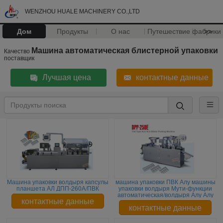
WENZHOU HUALE MACHINERY CO.,LTD
Дом
Продукты
О нас
Путешествие фабрики
>>
Машина автоматическая блистерной упаковки
Качество
поставщик
Лучшая цена
контактные данные
Машина упаковки волдыря капсулы
машина упаковки ПВК Алу машины
планшета АЛ ДПП-260А/ПВК
упаковки волдыря Мути-функции
автоматическая/волдыря Алу Алу
контактные данные
контактные данные