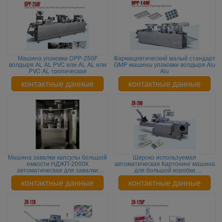
Машина упаковки DPP-250F
Фармацевтический малый стандарт
волдыря AL AL PVC или AL AL или
GMP машины упаковки волдыря Alu
PVC AL тропическая
Alu
контактные данные
контактные данные
Машина завалки капсулы большой
Широко используемая
емкости НДЖП-2000К
автоматическая Картонинг машина
автоматическая для завалки
для большой коробки
порошка
(Л220мм*В100мм*Х70мм)
контактные данные
контактные данные