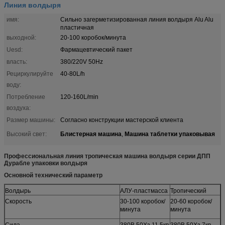
Линия волдыря
имя:
Сильно загерметизированная линия волдыря Alu Alu
пластичная
выходной:
20-100 коробок/минута
Uesd:
Фармацевтический пакет
власть:
380/220V 50Hz
Рециркулируйте
40-80L/h
воду:
Потребление
120-160L/min
воздуха:
Размер машины:
Согласно конструкции мастерской клиента
Блистерная машина
Машина таблетки упаковывая
Высокий свет:
,
Профессиональная линия тропическая машина волдыря серии ДПП
Дурабле упаковки волдыря
Основной технический параметр
Волдырь
АЛУ-пластмасса
Тропический
Скорость
30-100 коробок/
20-60 коробок/
минута
минута
Сила
380В 50Хз 11.5кв
380В 50Хз 7кв