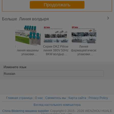
Продолжать
Линия волдыря
Больше
Производственная
Серии DKZ Pillow
Линия
Загермет
линия машины
линия 380V 50Hz
фармацевтической
максим
упаковки
8KW волдыря
упаковки
тропич
волдыря
машины
производственная
линия уп
пробирки
упаковки с
линия упаковки
волдыр
ампулы полно
аттестацией CE
коробки волдыря
родо
Измените язык
автоматическая
Алу пластиковая
медици
упаков
Russian
волд
Главная страница
|
О нас
|
Свяжитесь мы
|
Карта сайта
|
Privacy Policy
Взгляд настольного компьютера
China Blistering машина supplier.
Copyright © 2015 - 2026 WENZHOU HUALE