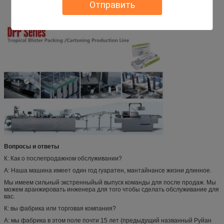
оборудование упаковки для медицины, еды и других предприятий
Отправить
продукции.
Смогите быть конструировано согласно требованиям клиента
Вопросы и ответы
К: Как о послепродажном обслуживании?
А: Наша машина имеет один год гуаратен, мантайнансе жизни длинное.
Мы имеем сильный экстренныйый выпуск команды для после продаж. Мы
можем аранжировать инженера для того чтобы сделать обслуживание для
вас.
К: вы фабрика или торговая компания?
А: мы фабрика в этом поле почти 15 лет (предыдущий названный Руйан